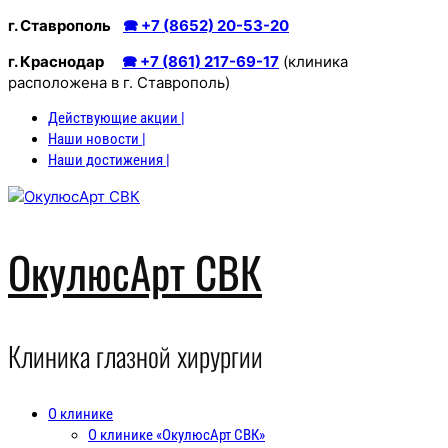
Перейти
г. Ставрополь
🕿 +7 (8652) 20-53-20
к
г. Краснодар
🕿 +7 (861) 217-69-17
(клиника
содержимому
расположена в г. Ставрополь)
Действующие акции |
Наши новости |
Наши достижения |
ОкулюсАрт СВК
Клиника глазной хирургии
О клинике
О клинике «ОкулюсАрт СВК»