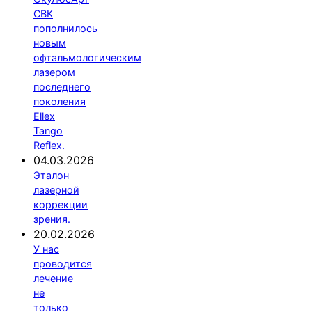
СВК
пополнилось
новым
офтальмологическим
лазером
последнего
поколения
Ellex
Tango
Reflex.
04.03.2026
Эталон
лазерной
коррекции
зрения.
20.02.2026
У нас
проводится
лечение
не
только