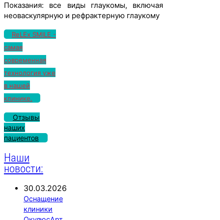
Показания: все виды глаукомы, включая
неоваскулярную и рефрактерную глаукому
ReLEx SMILE -
самая
современная
технология уже
в нашей
клинике.
Отзывы
наших
пациентов
Наши
новости:
30.03.2026
Оснащение
клиники
ОкулюсАрт