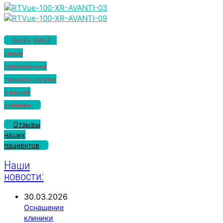
ReLEx SMILE -
самая
современная
технология уже
в нашей
клинике.
Отзывы
наших
пациентов
Наши
новости:
30.03.2026
Оснащение
клиники