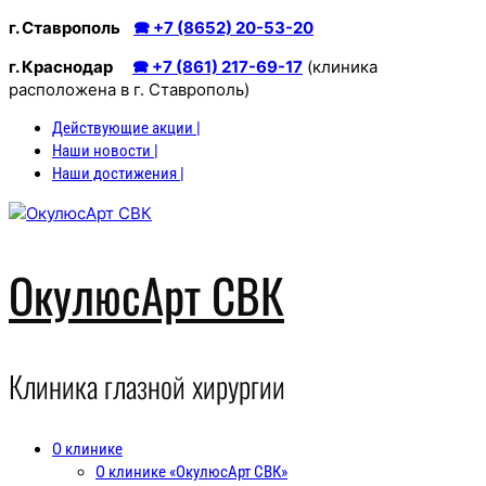
Перейти
г. Ставрополь
🕿 +7 (8652) 20-53-20
к
г. Краснодар
🕿 +7 (861) 217-69-17
(клиника
содержимому
расположена в г. Ставрополь)
Действующие акции |
Наши новости |
Наши достижения |
ОкулюсАрт СВК
Клиника глазной хирургии
О клинике
О клинике «ОкулюсАрт СВК»