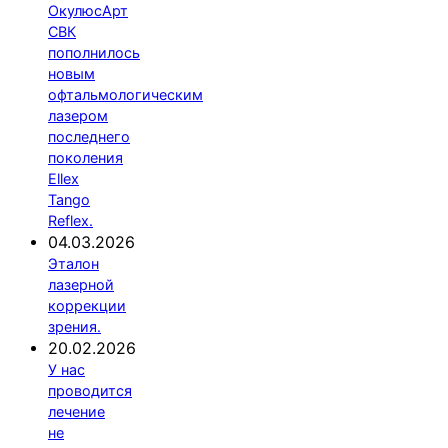
ОкулюсАрт
СВК
пополнилось
новым
офтальмологическим
лазером
последнего
поколения
Ellex
Tango
Reflex.
04.03.2026
Эталон
лазерной
коррекции
зрения.
20.02.2026
У нас
проводится
лечение
не