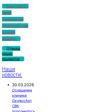
ReLEx SMILE -
самая
современная
технология уже
в нашей
клинике.
Отзывы
наших
пациентов
Наши
новости:
30.03.2026
Оснащение
клиники
ОкулюсАрт
СВК
пополнилось