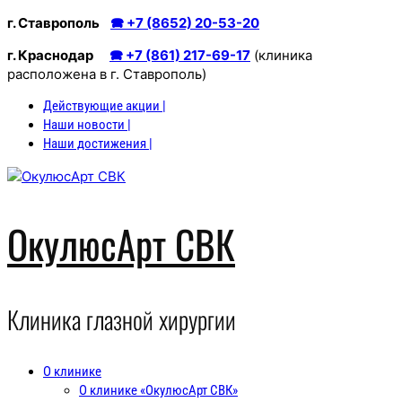
Перейти
г. Ставрополь
🕿 +7 (8652) 20-53-20
к
г. Краснодар
🕿 +7 (861) 217-69-17
(клиника
содержимому
расположена в г. Ставрополь)
Действующие акции |
Наши новости |
Наши достижения |
ОкулюсАрт СВК
Клиника глазной хирургии
О клинике
О клинике «ОкулюсАрт СВК»