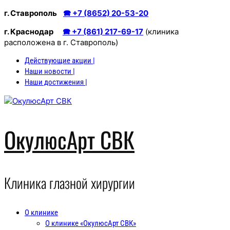
Перейти
г. Ставрополь
🕿 +7 (8652) 20-53-20
к
г. Краснодар
🕿 +7 (861) 217-69-17
(клиника
содержимому
расположена в г. Ставрополь)
Действующие акции |
Наши новости |
Наши достижения |
ОкулюсАрт СВК
Клиника глазной хирургии
О клинике
О клинике «ОкулюсАрт СВК»