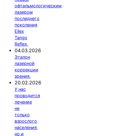
офтальмологическим
лазером
последнего
поколения
Ellex
Tango
Reflex.
04.03.2026
Эталон
лазерной
коррекции
зрения.
20.02.2026
У нас
проводится
лечение
не
только
взрослого
населения,
но и