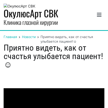
Перейти
к
ОкулюсАрт СВК
содержимому
Клиника глазной хирургии
Главная
Новости
Приятно видеть, как от счастья
улыбается пациент!☺️
Приятно видеть, как от
счастья улыбается пациент!
☺️