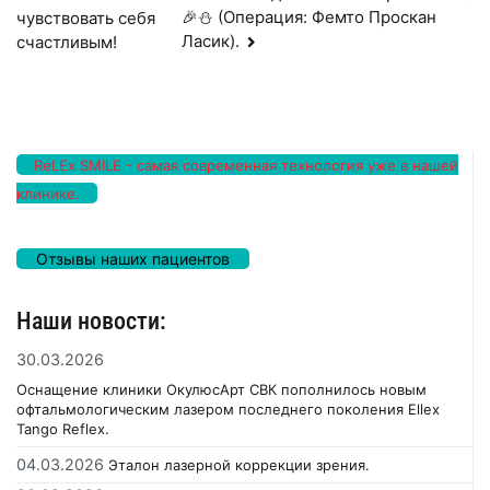
🎉⛄ (Операция: Фемто Проскан
чувствовать себя
по
Ласик).
счастливым!
записям
ReLEx SMILE - самая современная технология уже в нашей
клинике.
Отзывы наших пациентов
Наши новости:
30.03.2026
Оснащение клиники ОкулюсАрт СВК пополнилось новым
офтальмологическим лазером последнего поколения Ellex
Tango Reflex.
04.03.2026
Эталон лазерной коррекции зрения.