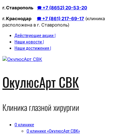
Перейти
г. Ставрополь
🕿 +7 (8652) 20-53-20
к
г. Краснодар
🕿 +7 (861) 217-69-17
(клиника
содержимому
расположена в г. Ставрополь)
Действующие акции |
Наши новости |
Наши достижения |
ОкулюсАрт СВК
Клиника глазной хирургии
О клинике
О клинике «ОкулюсАрт СВК»