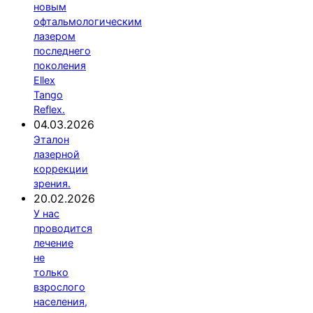
новым
офтальмологическим
лазером
последнего
поколения
Ellex
Tango
Reflex.
04.03.2026
Эталон
лазерной
коррекции
зрения.
20.02.2026
У нас
проводится
лечение
не
только
взрослого
населения,