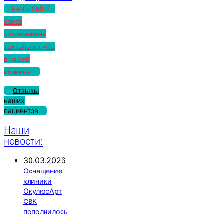
записям
ReLEx SMILE -
самая
современная
технология уже
в нашей
клинике.
Отзывы
наших
пациентов
Наши
новости:
30.03.2026
Оснащение
клиники
ОкулюсАрт
СВК
пополнилось