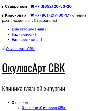
Перейти
г. Ставрополь
🕿 +7 (8652) 20-53-20
к
г. Краснодар
🕿 +7 (861) 217-69-17
(клиника
содержимому
расположена в г. Ставрополь)
Действующие акции |
Наши новости |
Наши достижения |
ОкулюсАрт СВК
Клиника глазной хирургии
О клинике
О клинике «ОкулюсАрт СВК»