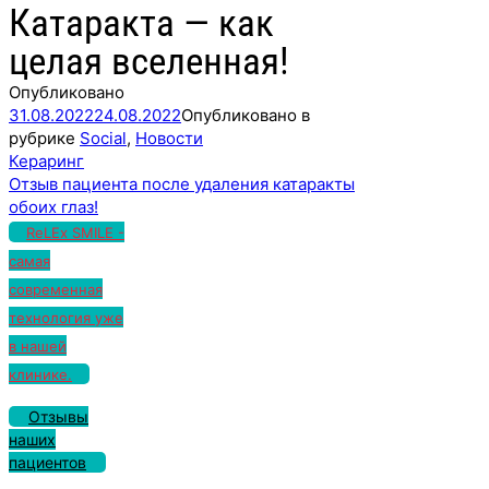
Катаракта — как
целая вселенная!
Опубликовано
31.08.2022
24.08.2022
Опубликовано в
рубрике
Social
,
Новости
Навигация
Кераринг
по
Отзыв пациента после удаления катаракты
записям
обоих глаз!
ReLEx SMILE -
самая
современная
технология уже
в нашей
клинике.
Отзывы
наших
пациентов