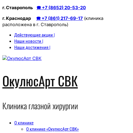
Перейти
г. Ставрополь
🕿 +7 (8652) 20-53-20
к
г. Краснодар
🕿 +7 (861) 217-69-17
(клиника
содержимому
расположена в г. Ставрополь)
Действующие акции |
Наши новости |
Наши достижения |
ОкулюсАрт СВК
Клиника глазной хирургии
О клинике
О клинике «ОкулюсАрт СВК»