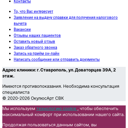
Контакты
То, что Вас интересует
Заявление на выдачу справки для получения налогового
вычета
Вакансии
Отзывы наших пациентов
Оставить новый отзыв
Заказ обратного звонка
Запись на приём он-лайн
Написать сообщение или отправить документы
Адрес клиники: г. Ставрополь, ул. Доваторцев 39А, 2
этаж.
Имеются противопоказания. Необходима консультация
специалиста
© 2020-2026 ОкулюсАрт СВК
Пролистать
Мы используем
технологию cookie
, чтобы обеспечить
наверх
максимальный комфорт при использовании нашего сайта.
Продолжая пользоваться данным сайтом, вы