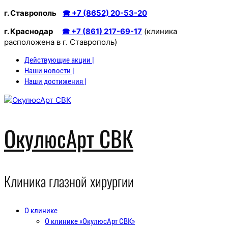
Перейти
г. Ставрополь
🕿 +7 (8652) 20-53-20
к
г. Краснодар
🕿 +7 (861) 217-69-17
(клиника
содержимому
расположена в г. Ставрополь)
Действующие акции |
Наши новости |
Наши достижения |
ОкулюсАрт СВК
Клиника глазной хирургии
О клинике
О клинике «ОкулюсАрт СВК»