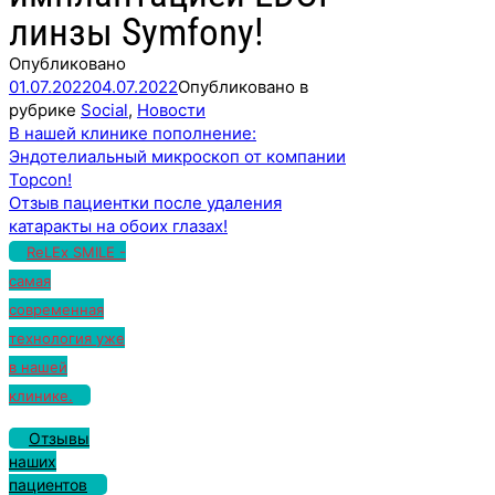
линзы Symfony!
Опубликовано
01.07.2022
04.07.2022
Опубликовано в
рубрике
Social
,
Новости
Навигация
В нашей клинике пополнение:
по
Эндотелиальный микроскоп от компании
записям
Topcon!
Отзыв пациентки после удаления
катаракты на обоих глазах!
ReLEx SMILE -
самая
современная
технология уже
в нашей
клинике.
Отзывы
наших
пациентов