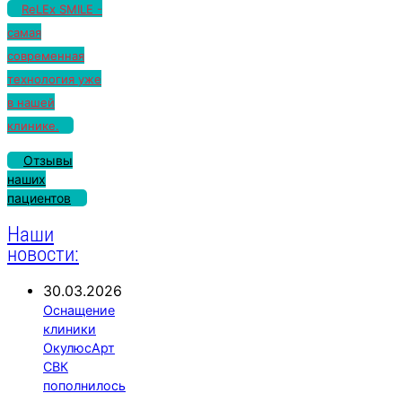
ReLEx SMILE -
самая
современная
технология уже
в нашей
клинике.
Отзывы
наших
пациентов
Наши
новости:
30.03.2026
Оснащение
клиники
ОкулюсАрт
СВК
пополнилось