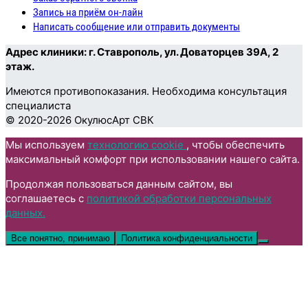
Запись на приём он-лайн
Написать сообщение или отправить документы
Адрес клиники: г. Ставрополь, ул. Доваторцев 39А, 2
этаж.
Имеются противопоказания. Необходима консультация
специалиста
© 2020-2026 ОкулюсАрт СВК
Пролистать
Мы используем
технологию cookie
, чтобы обеспечить
наверх
максимальный комфорт при использовании нашего сайта.
Продолжая пользоваться данным сайтом, вы
соглашаетесь с
политикой обработки персональных
данных.
Все понятно, принимаю
Политика конфиденциальности