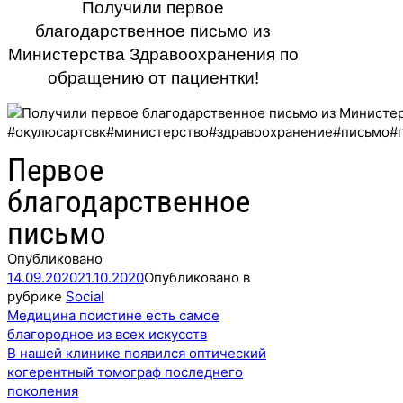
Получили первое
благодарственное письмо из
Министерства Здравоохранения по
обращению от пациентки!
Первое
благодарственное
письмо
Опубликовано
14.09.2020
21.10.2020
Опубликовано в
рубрике
Social
Навигация
Медицина поистине есть самое
по
благородное из всех искусств
записям
В нашей клинике появился оптический
когерентный томограф последнего
поколения