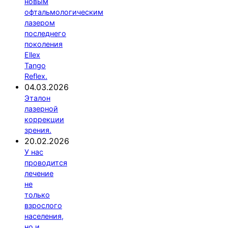
новым
офтальмологическим
лазером
последнего
поколения
Ellex
Tango
Reflex.
04.03.2026
Эталон
лазерной
коррекции
зрения.
20.02.2026
У нас
проводится
лечение
не
только
взрослого
населения,
но и