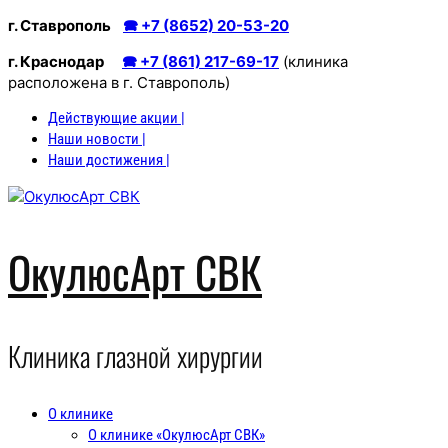
Перейти
г. Ставрополь
🕿 +7 (8652) 20-53-20
к
г. Краснодар
🕿 +7 (861) 217-69-17
(клиника
содержимому
расположена в г. Ставрополь)
Действующие акции |
Наши новости |
Наши достижения |
ОкулюсАрт СВК
Клиника глазной хирургии
О клинике
О клинике «ОкулюсАрт СВК»